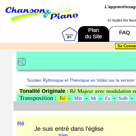
L'apprentissa
Ici toutes les fa
Plan
FAQ
du Site
Soutien Rythmique et Théorique en Vidéo sur la version 
Tonalité Originale
: Ré Majeur avec modulation e
Transposition :
-
-
-
-
-
Ré
Mib
Mi
Fa
Solb
Ré
Je suis entré dans l'église
Sim