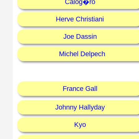
Calog�ro
Herve Christiani
Joe Dassin
Michel Delpech
France Gall
Johnny Hallyday
Kyo