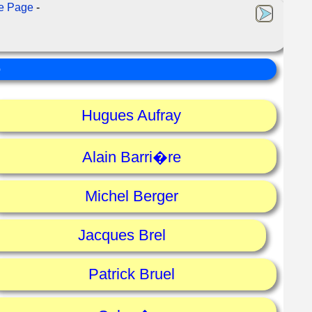
e Page
-
o
Hugues Aufray
Alain Barri�re
Michel Berger
Jacques Brel
Patrick Bruel