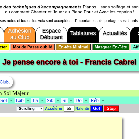
ge des techniques d'accompagnements
Pianos
sans solfège et sans
ou comment Chanter et Jouer au Piano Pour et Avec les copains !
usses notes et toutes les voix sont acceptées... l'important est de partager ses chants
Adhésion
Espace
Tablatures
Actualités
au Club
Débutant
Je pense encore à toi - Francis Cabrel
Club.
n Sol Majeur
-
-
-
-
-
-
-
Sol
Lab
La
Sib
Si
Do
Réb
Scrolling
==>
Accélérer
Ralentir