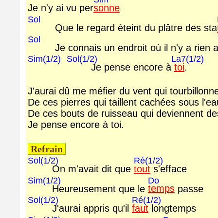
Je n'y ai vu per
sonne
Sol
Que le regard éteint du plâtre des sta
Sol
Je connais un endroit où il n'y a rien 
Sim(1/2)
Sol(1/2)
La7(1/2)
Je pense encore à
toi
.
J'aurai dû me méfier du vent qui tourbillonn
De ces pierres qui taillent cachées sous l'ea
De ces bouts de ruisseau qui deviennent de
Je pense encore à toi.
Refrain
Sol(1/2)
Ré(1/2)
On m'avait dit que
tout
s'efface
Sim(1/2)
Do
Heureusement que le
temps
passe
Sol(1/2)
Ré(1/2)
J'aurai appris qu'il
faut
longtemps