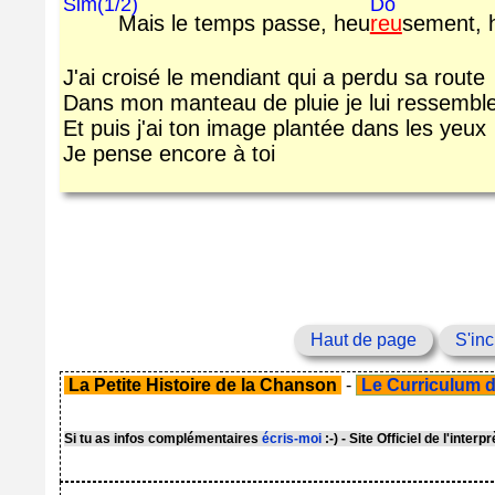
Sim(1/2)
Do
Mais le temps passe, heu
reu
sement, 
J'ai croisé le mendiant qui a perdu sa route
Dans mon manteau de pluie je lui ressembl
Et puis j'ai ton image plantée dans les yeux
Je pense encore à toi
Haut de page
S'inc
La Petite Histoire de la Chanson
-
Le Curriculum de
Si tu as infos complémentaires
écris-moi
:-) - Site Officiel de l'interp