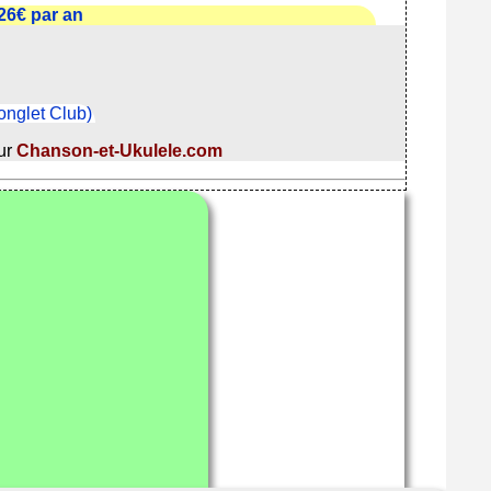
26€ par an
l'onglet Club)
ur
Chanson-et-Ukulele.com