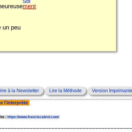
Sol
heureuse
ment
e un peu
rire à la Newsletter
Lire la Méthode
Version Imprimant
 l'interprète
rète :
https://www.franciscabrel.com/