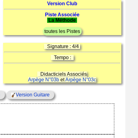
Version Club
Piste Associée
La Méthode
toutes les Pistes
Signature : 4/4
Tempo :
Didacticiels Associés
Arpège N°03b
et
Arpège N°03c
e
Version Guitare