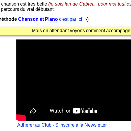
e chanson est très belle
(je suis fan de Cabrel... pour moi tout es
u parcours du vrai débutant.
méthode
Chanson et Piano
c'est par ici
;-)
Mais en attendant voyons comment accompagner
Adhérer au Club
-
S'inscrire à la Newsletter