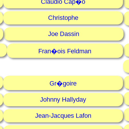
Claudio Cap�o
Christophe
Joe Dassin
Fran�ois Feldman
Gr�goire
Johnny Hallyday
Jean-Jacques Lafon