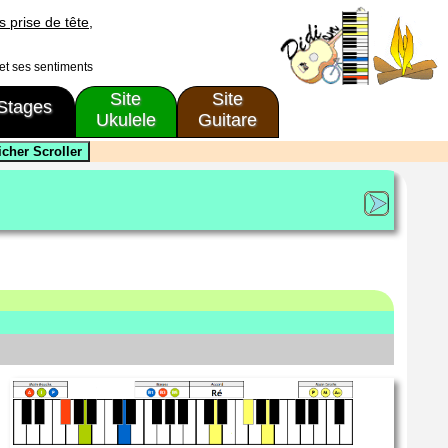
 prise de tête,
 et ses sentiments
Site
Site
Stages
Ukulele
Guitare