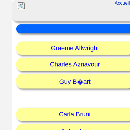
Accuei
Graeme Allwright
Charles Aznavour
Guy B�art
Carla Bruni