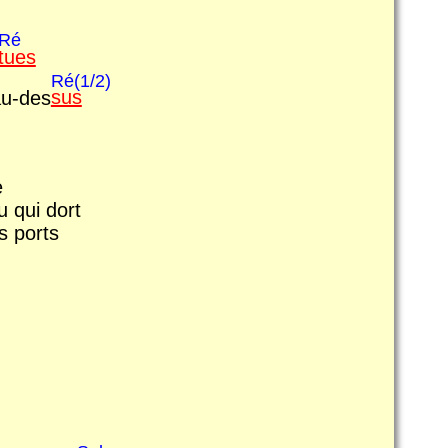
Ré
tues
Ré(1/2)
au-des
sus
e
u qui dort
s ports