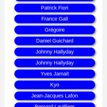
Patrick Fiori
France Gall
Grégoire
Daniel Guichard
Johnny Hallyday
Johnny Hallyday
Yves Jamait
Kyo
Jean-Jacques Lafon
Bernard Lavilliers