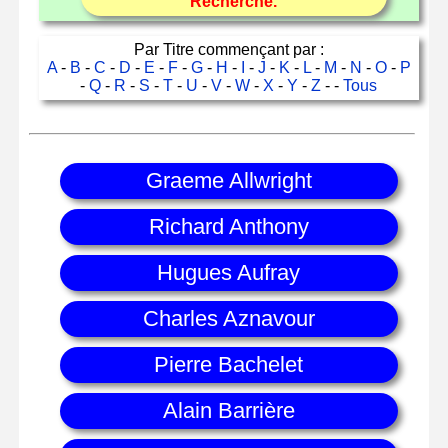
Recherche.
Par Titre commençant par :
A
-
B
-
C
-
D
-
E
-
F
-
G
-
H
-
I
-
J
-
K
-
L
-
M
-
N
-
O
-
P
-
Q
-
R
-
S
-
T
-
U
-
V
-
W
-
X
-
Y
-
Z
- -
Tous
Graeme Allwright
Richard Anthony
Hugues Aufray
Charles Aznavour
Pierre Bachelet
Alain Barrière