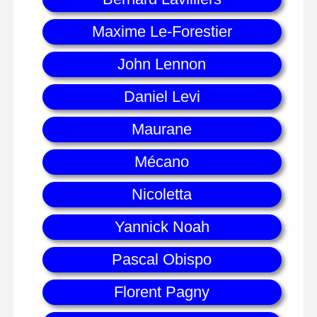
Maxime Le-Forestier
John Lennon
Daniel Levi
Maurane
Mécano
Nicoletta
Yannick Noah
Pascal Obispo
Florent Pagny