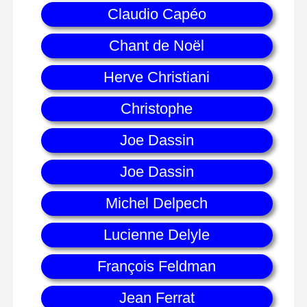
Claudio Capéo
Chant de Noël
Herve Christiani
Christophe
Joe Dassin
Joe Dassin
Michel Delpech
Lucienne Delyle
François Feldman
Jean Ferrat