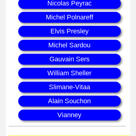
Nicolas Peyrac
Michel Polnareff
Elvis Presley
Michel Sardou
Gauvain Sers
William Sheller
Slimane-Vitaa
Alain Souchon
Vianney