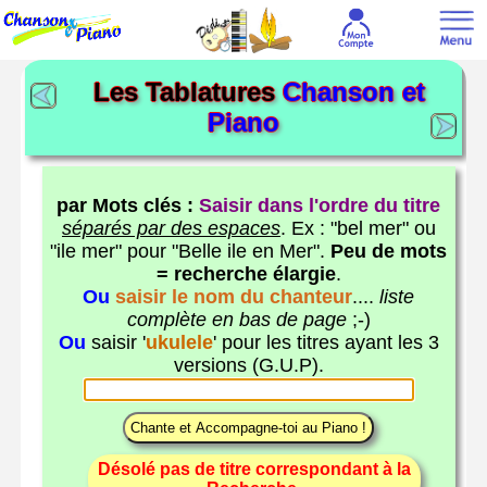
Les Tablatures
Chanson et
Piano
par Mots clés :
Saisir dans l'ordre du titre
séparés par des espaces
. Ex : "bel mer" ou
"ile mer" pour "Belle ile en Mer".
Peu de mots
= recherche élargie
.
Ou
saisir le nom du chanteur
....
liste
complète en bas de page
;-)
Ou
saisir '
ukulele
' pour les titres ayant les 3
versions (G.U.P).
Désolé pas de titre correspondant à la