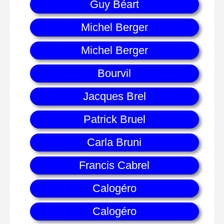
Guy Béart
Michel Berger
Michel Berger
Bourvil
Jacques Brel
Patrick Bruel
Carla Bruni
Francis Cabrel
Calogéro
Calogéro