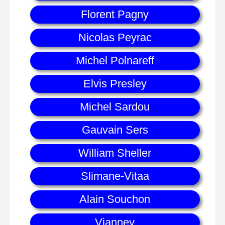
Florent Pagny
Nicolas Peyrac
Michel Polnareff
Elvis Presley
Michel Sardou
Gauvain Sers
William Sheller
Slimane-Vitaa
Alain Souchon
Vianney