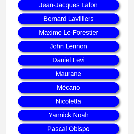
Jean-Jacques Lafon
Bernard Lavilliers
Maxime Le-Forestier
John Lennon
Daniel Levi
Maurane
Mécano
Nicoletta
Yannick Noah
Pascal Obispo