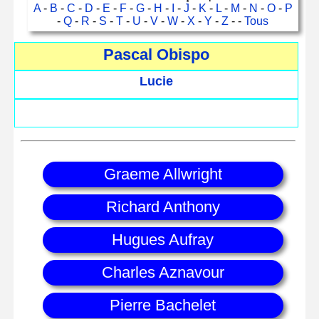
A
-
B
-
C
-
D
-
E
-
F
-
G
-
H
-
I
-
J
-
K
-
L
-
M
-
N
-
O
-
P
-
Q
-
R
-
S
-
T
-
U
-
V
-
W
-
X
-
Y
-
Z
- -
Tous
Pascal Obispo
Lucie
Graeme Allwright
Richard Anthony
Hugues Aufray
Charles Aznavour
Pierre Bachelet