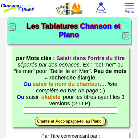
Les Tablatures
Chanson et
Piano
par Mots clés :
Saisir dans l'ordre du titre
séparés par des espaces
. Ex : "bel mer" ou
"ile mer" pour "Belle ile en Mer".
Peu de mots
= recherche élargie
.
Ou
saisir le nom du chanteur
....
liste
complète en bas de page
;-)
Ou
saisir '
ukulele
' pour les titres ayant les 3
versions (G.U.P).
Par Titre commençant par :