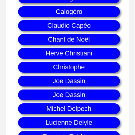
Calogéro
Claudio Capéo
Chant de Noël
Herve Christiani
Christophe
Joe Dassin
Joe Dassin
Michel Delpech
Lucienne Delyle