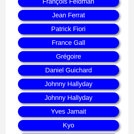
François Feldman
Jean Ferrat
Patrick Fiori
France Gall
Grégoire
Daniel Guichard
Johnny Hallyday
Johnny Hallyday
Yves Jamait
Kyo